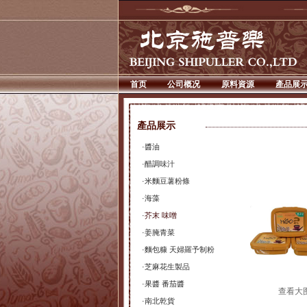
首页
公司概况
原料資源
產品展
產品展示
·
醬油
·
醋調味汁
·
米麵豆薯粉條
·
海藻
·
芥末 味噌
·
姜腌青菜
·
麵包糠 天婦羅予制粉
·
芝麻花生製品
·
果醬 番茄醬
查看大
·
南北乾貨