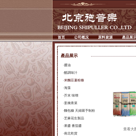
首页
公司概况
原料資源
產品展
產品展示
·
醬油
·
醋調味汁
·
米麵豆薯粉條
·
海藻
·
芥末 味噌
·
姜腌青菜
·
麵包糠 天婦羅予制粉
·
芝麻花生製品
·
果醬 番茄醬
查看大
·
南北乾貨